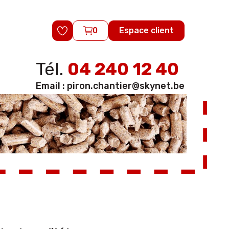
0
Espace client
Tél.
04 240 12 40
Email :
piron.chantier@skynet.be