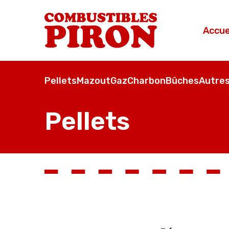
Accue
Pellets
Mazout
Gaz
Charbon
Bûches
Autres
Pellets