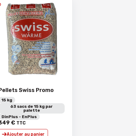
Pellets Swiss Promo
15 kg
63 sacs de 15 kg par
palette
DinPlus - EnPlus
349
€
TTC
Ajouter au panier