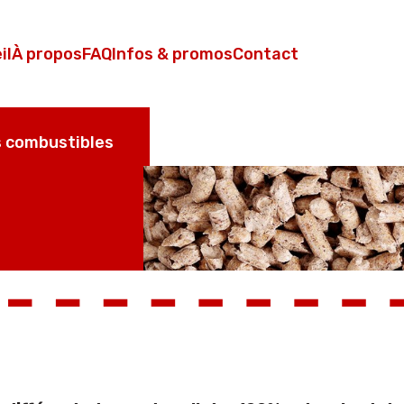
il
À propos
FAQ
Infos & promos
Contact
 combustibles