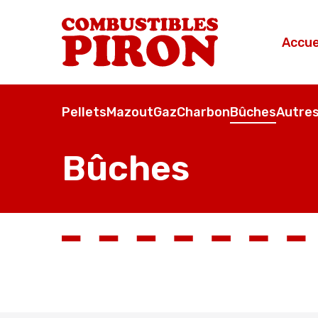
Accue
Pellets
Mazout
Gaz
Charbon
Bûches
Autres
Bûches