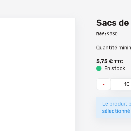
Sacs de
Réf :
9930
Quantité minim
5
,
75
€
TTC
En stock
-
Le produit p
sélectionné