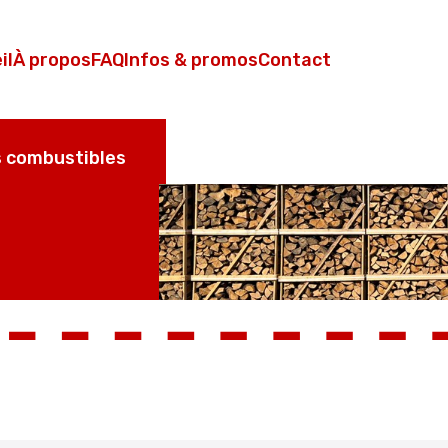
il
À propos
FAQ
Infos & promos
Contact
 combustibles