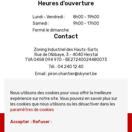
Heures d’ouverture
Lundi - Vendredi :
8h00 - 19h00
Samedi :
9h00 - 17h00
Fermé le dimanche
Contact
Zoning Industriel des Hauts-Sarts
Rue de l'Abbaye, 3 - 4040 Herstal
TVA 0458 094 970 - BE27240024480073
Tél.
:
04 240 12 40
Email
:
piron.chantier@skynet.be
Contactez-nous
Nous utilisons des cookies pour vous offrir la meilleure
expérience sur notre site. Vous pouvez en savoir plus sur
les cookies que nous utilisons ou les désactiver dans les
paramètres de cookies
Copyright
© 2026 Combustibles Piron. Tous droits reservés |
Vie
Accepter
Refuser
privée
|
Conditions générales
|
Cookies