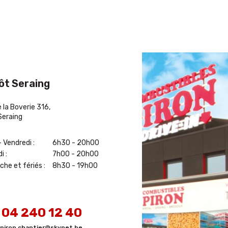
ôt Seraing
 la Boverie 316,
Seraing
- Vendredi :
6h30 - 20h00
i :
7h00 - 20h00
he et fériés :
8h30 - 19h00
.
04 240 12 40
piron.chantier@skynet.be