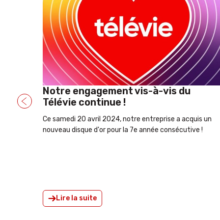
Info importante : Notre numéro
04/240.91.97 apparait comme
"suspicion de spam"
is un
 !
Lorsque nous passons un appel externe, notre n° généra
(04/240.12.40) apparait sous le numéro "04/240.91.97".
Nous avons eu plusieurs retours de nos clients, notre
numéro apparait comme étant une "suspicion de spam"
et est filtré comme tel. Veuillez donc noter que ce
numéro est le nôtre.
Lire la suite