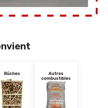
onvient
Bûches
Autres
combustibles