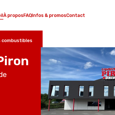
il
À propos
FAQ
Infos & promos
Contact
 combustibles
Piron
 de