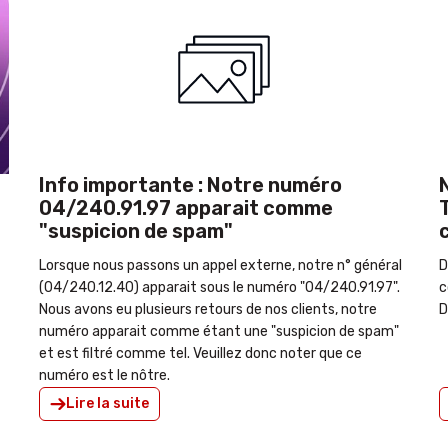
Notre engagement vis-à-vis du
Télévie dans le cadre de la recherche
M
contre le cancer
l
Depuis 2018, notre entreprise s'engage dans la recherche
contre le cancer, en participant chaque année aux
Disques d'Or du Télévie.
Lire la suite