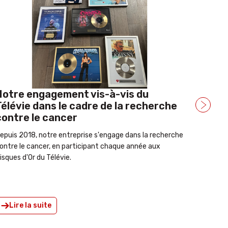
Nouveau site
Notre
Télévi
ise en ligne de notre nouveau site Internet
Ce samed
nouveau 
Lire la suite
Lire