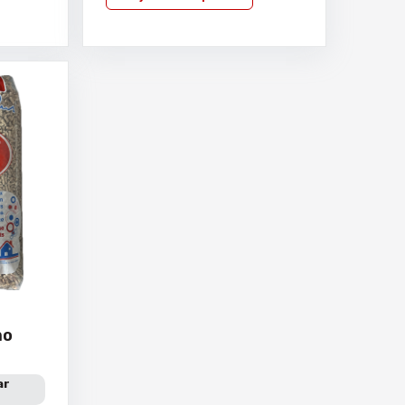
mo
ar