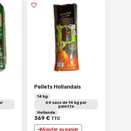
Pellets Hollandais
14 kg
ar
64 sacs de 14 kg par
palette
Hollande
369
€
TTC
Ajouter au panier