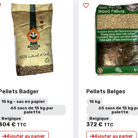
Pellets Badger
Pellets Belges
15 kg - sac en papier
15 kg
65 sacs de 15 kg par
65 sacs de 15 kg p
palette
palette
Belgique
Belgique
404
€
372
€
TTC
TTC
Ajouter au panier
Ajouter au panier