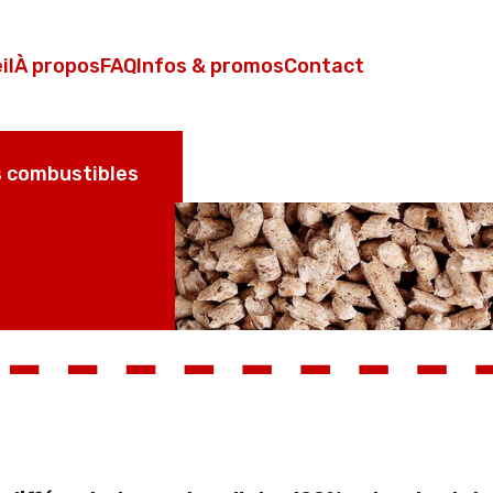
il
À propos
FAQ
Infos & promos
Contact
 combustibles