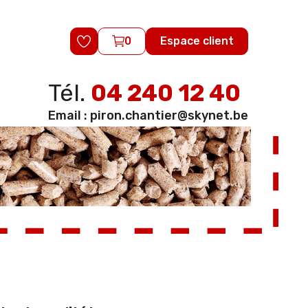
0
Espace client
Tél.
04 240 12 40
Email :
piron.chantier@skynet.be