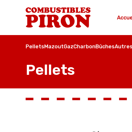
Accue
Pellets
Mazout
Gaz
Charbon
Bûches
Autres
Pellets