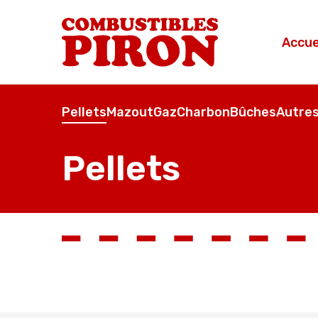
Accue
Pellets
Mazout
Gaz
Charbon
Bûches
Autres
Pellets