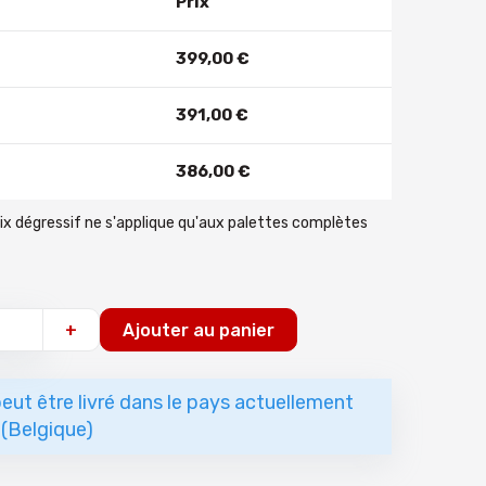
Prix
399
,
00
€
391
,
00
€
386
,
00
€
rix dégressif ne s'applique qu'aux palettes complètes
+
Ajouter au panier
eut être livré dans le pays actuellement
 (Belgique)