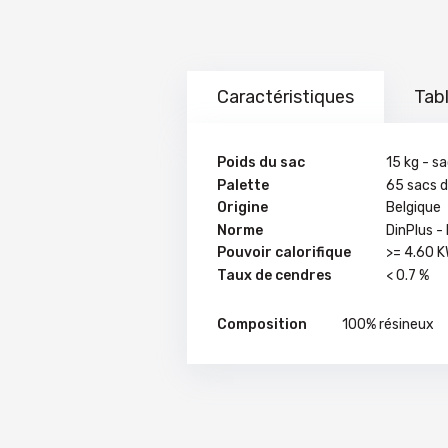
Caractéristiques
Tabl
Poids du sac
15 kg - s
Palette
65 sacs d
Origine
Belgique
Norme
DinPlus -
Pouvoir calorifique
>= 4.60 
Taux de cendres
< 0.7 %
Composition
100% résineux