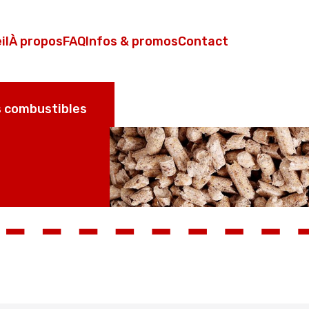
il
À propos
FAQ
Infos & promos
Contact
 combustibles