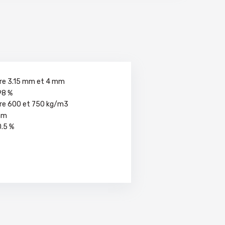
re 3.15 mm et 4 mm
98 %
re 600 et 750 kg/m3
mm
0.5 %