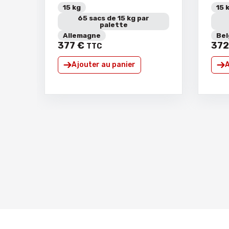
15 kg
15 
65 sacs de 15 kg par
palette
Allemagne
Bel
377
€
372
TTC
Ajouter au panier
A