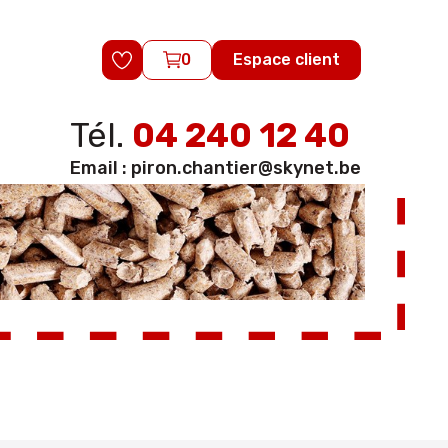
0
Espace client
Tél.
04 240 12 40
Email :
piron.chantier@skynet.be