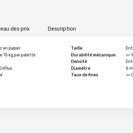
eau des prix
Description
ac en papier
Taille
Ent
e 15 kg par palette
Durabilité mécanique
>= 
Densité
Ent
 EnPlus
Diamètre
6 
KW
Taux de fines
<= 