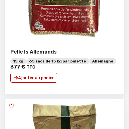
Pellets Allemands
15 kg
65 sacs de 15 kg par palette
Allemagne
377
€
TTC
Ajouter au panier