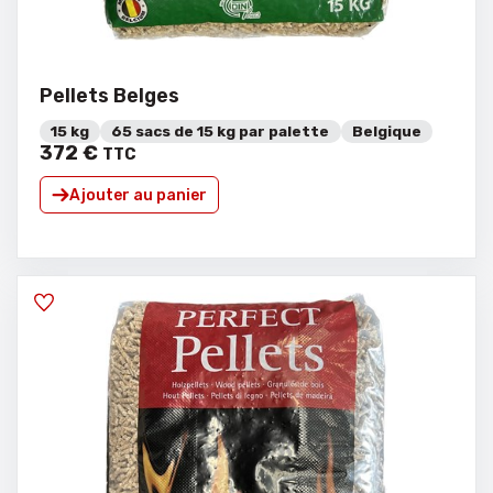
Pellets Belges
15 kg
65 sacs de 15 kg par palette
Belgique
372
€
TTC
Ajouter au panier