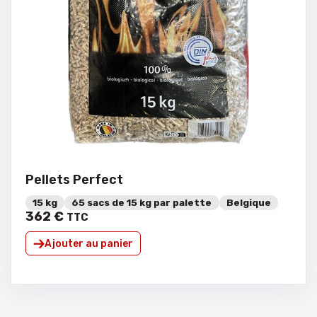
Pellets Perfect
15 kg
65 sacs de 15 kg par palette
Belgique
362
€
TTC
Ajouter au panier