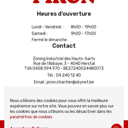
Heures d’ouverture
Lundi - Vendredi :
8h00 - 19h00
Samedi :
9h00 - 17h00
Fermé le dimanche
Contact
Zoning Industriel des Hauts-Sarts
Rue de l'Abbaye, 3 - 4040 Herstal
TVA 0458 094 970 - BE27240024480073
Tél.
:
04 240 12 40
Email
:
piron.chantier@skynet.be
Contactez-nous
Nous utilisons des cookies pour vous offrir la meilleure
expérience sur notre site. Vous pouvez en savoir plus sur
les cookies que nous utilisons ou les désactiver dans les
paramètres de cookies
Copyright
© 2026 Combustibles Piron. Tous droits reservés |
Vie