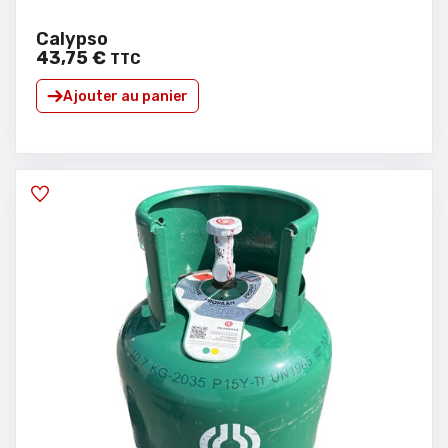
Calypso
43
,
75
€
TTC
Ajouter au panier